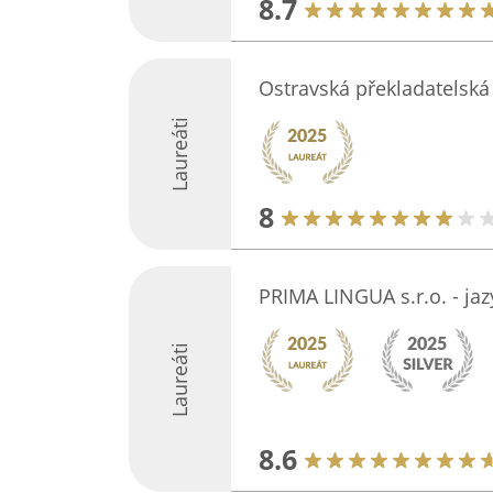
8.7
Ostravská překladatelská
Laureáti
8
PRIMA LINGUA s.r.o. - ja
Laureáti
8.6