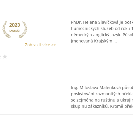
PhDr. Helena Slavíčková je pos
tlumočnických služeb od roku 1
německý a anglický jazyk. Půso
jmenovaná Krajským ...
Zobrazit více >>
Ing. Miloslava Malenková půso
poskytování rozmanitých překl
se zejména na ruštinu a ukrajin
skupinu zákazníků. Kromě překl