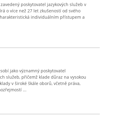
o zavedený poskytovatel jazykových služeb v
rá o více než 27 let zkušeností od svého
charakteristická individuálním přístupem a
působí jako významný poskytovatel
ých služeb, přičemž klade důraz na vysokou
klady v široké škále oborů, včetně práva,
ozřejmostí ...