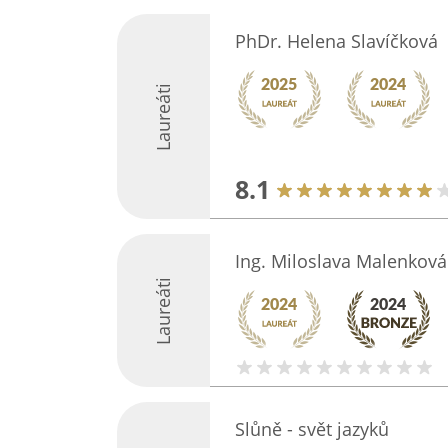
PhDr. Helena Slavíčková
Laureáti
8.1
Ing. Miloslava Malenková
Laureáti
Slůně - svět jazyků