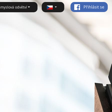
Přihlásit se
ůmyslová odvětví