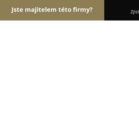
Jste majitelem této firmy?
Zjis
Orlové Překladatelství
Bezpečnostní Agentury, O
Ing. Miloslava Malenková
8.7
(9)
Ostrava, Jugoslávská 2850
Zobrazit telefonní číslo