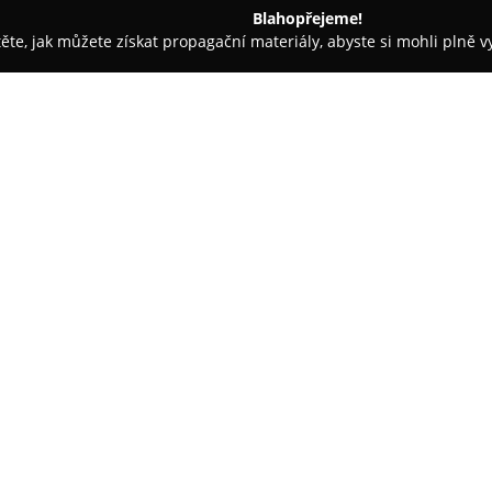
Blahopřejeme!
těte, jak můžete získat propagační materiály, abyste si mohli plně 
straha, Kamerové Systémy - Ostrava
Ing. Miloslava Malenková
O společnosti:
Ing. Miloslava Malenková
se d
komplexních služeb v oblasti př
spočívá ve znalosti ruského a uk
překlady a tlumočení v rozmanit
nejen běžné překlady a tlumočen
zastoupení klientů v řízeních t
šířku její praxe.
Jako soudní tlumočnice Milosl
i tlumočení, což je důležité pro
ní také specializace na právní,