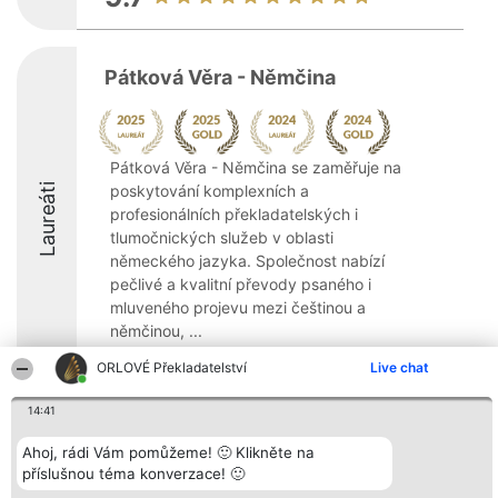
Pátková Věra - Němčina
Pátková Věra - Němčina se zaměřuje na
Laureáti
poskytování komplexních a
profesionálních překladatelských i
tlumočnických služeb v oblasti
německého jazyka. Společnost nabízí
pečlivé a kvalitní převody psaného i
mluveného projevu mezi češtinou a
němčinou, ...
8.7
ORLOVÉ Překladatelství
Live chat
14:41
Organizátor hlasování
Plebiscyt
Kontakt
Ahoj, rádi Vám pomůžeme! 🙂 Klikněte na
Bright Side Solutions sp. z o.
Vítězové
Kontakt
příslušnou téma konverzace! 🙂
o. sp. k.
Seznam všech