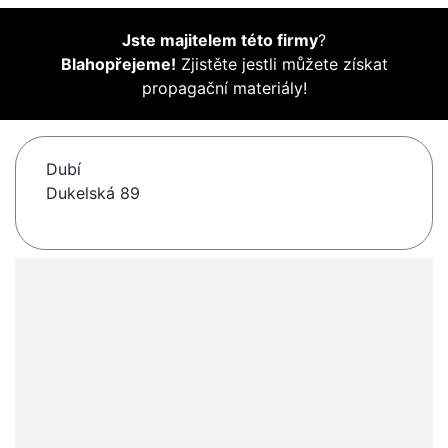
Jste majitelem této firmy
?
Blahopřejeme!
Zjistěte jestli můžete získat
propagační materiály!
Dubí
Dukelská 89