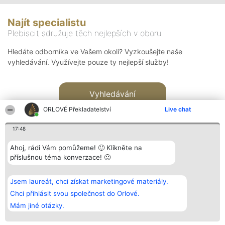
Najít specialistu
Plebiscit sdružuje těch nejlepších v oboru
Hledáte odborníka ve Vašem okolí? Vyzkoušejte naše
vyhledávání. Využívejte pouze ty nejlepší služby!
Vyhledávání
ORLOVÉ Překladatelství
Live chat
17:48
Ahoj, rádi Vám pomůžeme! 🙂 Klikněte na
příslušnou téma konverzace! 🙂
Organizátor hlasování
Plebiscyt
Kontakt
Bright Side Solutions sp. z o.
Vítězové
Kontakt
Jsem laureát, chci získat marketingové materiály.
o. sp. k.
Seznam všech
ul. Ruska 22
laureátů
Chci přihlásit svou společnost do Orlové.
Wrocław 50-079
Zásady
Mám jiné otázky.
KRS 0000749100 | Regon
Pravidla
381313360 | NIP 8943132676
Zásady
ochrany