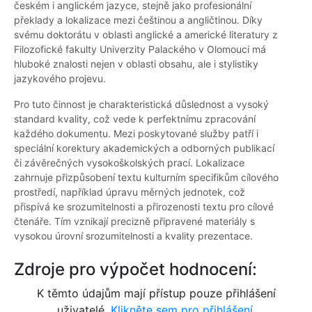
českém i anglickém jazyce, stejně jako profesionální
překlady a lokalizace mezi češtinou a angličtinou. Díky
svému doktorátu v oblasti anglické a americké literatury z
Filozofické fakulty Univerzity Palackého v Olomouci má
hluboké znalosti nejen v oblasti obsahu, ale i stylistiky
jazykového projevu.
Pro tuto činnost je charakteristická důslednost a vysoký
standard kvality, což vede k perfektnímu zpracování
každého dokumentu. Mezi poskytované služby patří i
speciální korektury akademických a odborných publikací
či závěrečných vysokoškolských prací. Lokalizace
zahrnuje přizpůsobení textu kulturním specifikům cílového
prostředí, například úpravu měrných jednotek, což
přispívá ke srozumitelnosti a přirozenosti textu pro cílové
čtenáře. Tím vznikají precizně připravené materiály s
vysokou úrovní srozumitelnosti a kvality prezentace.
Zdroje pro výpočet hodnocení:
K těmto údajům mají přístup pouze přihlášení
uživatelé.
Klikněte sem pro přihlášení.