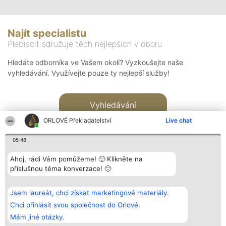
Najít specialistu
Plebiscit sdružuje těch nejlepších v oboru
Hledáte odborníka ve Vašem okolí? Vyzkoušejte naše
vyhledávání. Využívejte pouze ty nejlepší služby!
Vyhledávání
ORLOVÉ Překladatelství
Live chat
05:48
Ahoj, rádi Vám pomůžeme! 🙂 Klikněte na
příslušnou téma konverzace! 🙂
Organizátor hlasování
Plebiscyt
Kontakt
Bright Side Solutions sp. z o.
Vítězové
Kontakt
Jsem laureát, chci získat marketingové materiály.
o. sp. k.
Seznam všech
ul. Ruska 22
laureátů
Chci přihlásit svou společnost do Orlové.
Wrocław 50-079
Zásady
Mám jiné otázky.
KRS 0000749100 | Regon
Pravidla
381313360 | NIP 8943132676
Zásady