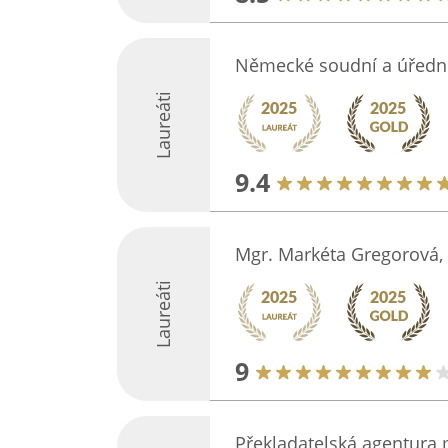
Německé soudní a úředn
Laureáti
9.4
Mgr. Markéta Gregorová,
Laureáti
9
Překladatelská agentura 