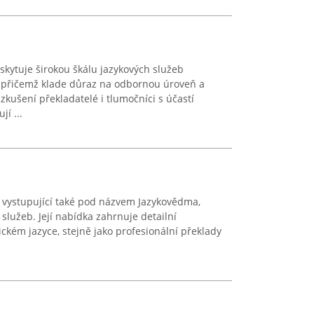
ytuje širokou škálu jazykových služeb
 přičemž klade důraz na odbornou úroveň a
zkušení překladatelé i tlumočníci s účastí
jí ...
, vystupující také pod názvem Jazykovědma,
 služeb. Její nabídka zahrnuje detailní
ickém jazyce, stejně jako profesionální překlady