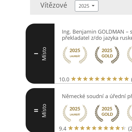
Vítězové
2025
Ing. Benjamin GOLDMAN – s
překladatel z/do jazyka rus
Místo
I
10.0
Německé soudní a úřední p
Místo
II
9.4
(