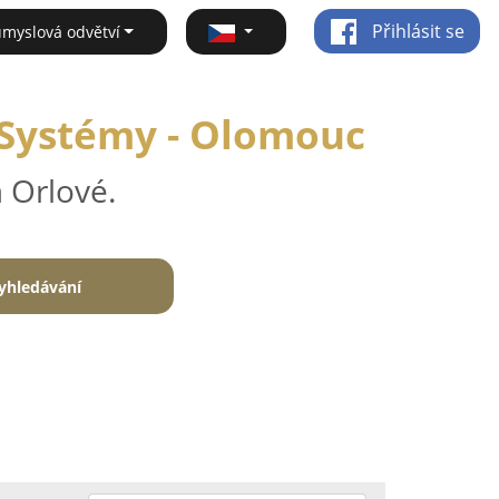
Přihlásit se
ůmyslová odvětví
 Systémy - Olomouc
 Orlové.
yhledávání