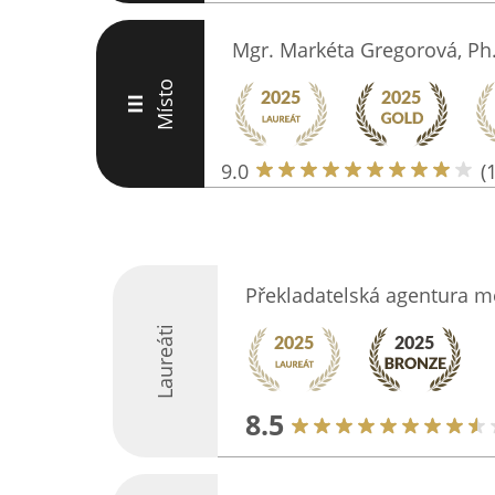
Mgr. Markéta Gregorová, Ph
Místo
III
9.0
(
Překladatelská agentura me
Laureáti
8.5