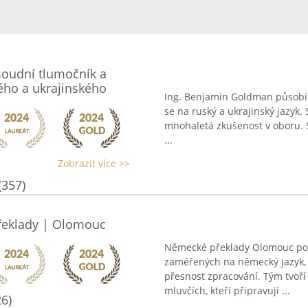
oudní tlumočník a
kého a ukrajinského
Ing. Benjamin Goldman působí j
se na ruský a ukrajinský jazyk.
mnohaletá zkušenost v oboru. 
...
Zobrazit více >>
(357)
řeklady | Olomouc
Německé překlady Olomouc posk
zaměřených na německý jazyk,
přesnost zpracování. Tým tvoří 
mluvčích, kteří připravují ...
26)