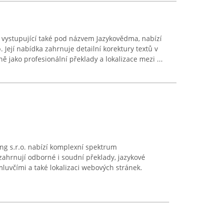
 vystupující také pod názvem Jazykovědma, nabízí
. Její nabídka zahrnuje detailní korektury textů v
ě jako profesionální překlady a lokalizace mezi ...
ng s.r.o. nabízí komplexní spektrum
 zahrnují odborné i soudní překlady, jazykové
luvčími a také lokalizaci webových stránek.