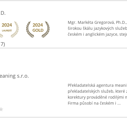
.D.
Mgr. Markéta Gregorová, Ph.D.,
širokou škálu jazykových služeb
českém i anglickém jazyce, stejn
17)
aning s.r.o.
Překladatelská agentura meani
překladatelských služeb, které
korektury prováděné rodilými m
Firma působí na českém i ...