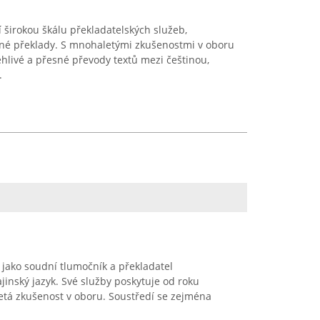
 širokou škálu překladatelských služeb,
běžné překlady. S mnohaletými zkušenostmi v oboru
ehlivé a přesné převody textů mezi češtinou,
.
jako soudní tlumočník a překladatel
ajinský jazyk. Své služby poskytuje od roku
etá zkušenost v oboru. Soustředí se zejména