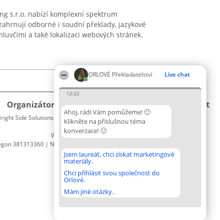
ng s.r.o. nabízí komplexní spektrum
 zahrnují odborné i soudní překlady, jazykové
luvčími a také lokalizaci webových stránek.
ORLOVÉ Překladatelství
Live chat
12:22
Organizátor hlasování
Plebiscyt
Kontakt
Ahoj, rádi Vám pomůžeme! 🙂
right Side Solutions sp. z o. o. sp. k.
Vítězové
Kontakt
Klikněte na příslušnou téma
ul. Ruska 22
Seznam
konverzace! 🙂
Wrocław 50-079
všech
egon 381313360 | NIP 8943132676
laureátů
Zásady
Jsem laureát, chci získat marketingové
materiály.
Pravidla
Zásady
Chci přihlásit svou společnost do
Orlové.
ochrany
osobních
Mám jiné otázky.
údajů