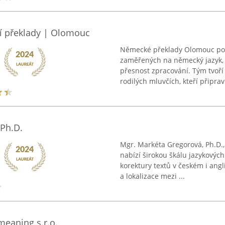
í překlady | Olomouc
Německé překlady Olomouc posk
zaměřených na německý jazyk,
přesnost zpracování. Tým tvoří 
rodilých mluvčích, kteří připravu
 Ph.D.
Mgr. Markéta Gregorová, Ph.D.
nabízí širokou škálu jazykových
korektury textů v českém i angl
a lokalizace mezi ...
meaning s.r.o.