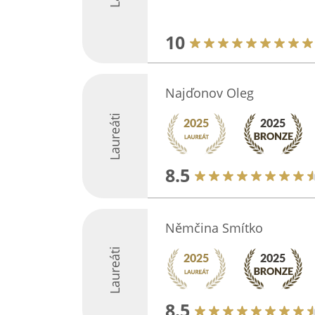
10
Najďonov Oleg
Laureáti
8.5
Němčina Smítko
Laureáti
8.5