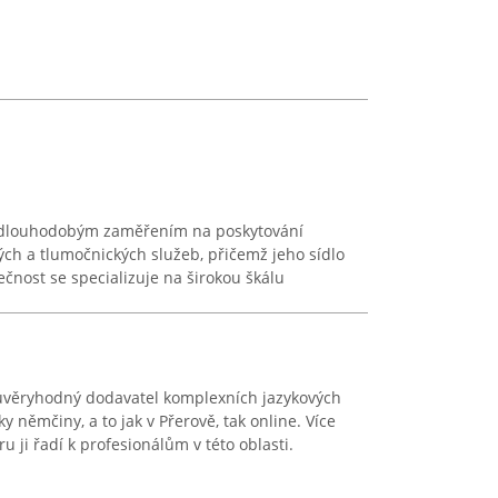
 dlouhodobým zaměřením na poskytování
ých a tlumočnických služeb, přičemž jeho sídlo
ečnost se specializuje na širokou škálu
ůvěryhodný dodavatel komplexních jazykových
y němčiny, a to jak v Přerově, tak online. Více
u ji řadí k profesionálům v této oblasti.