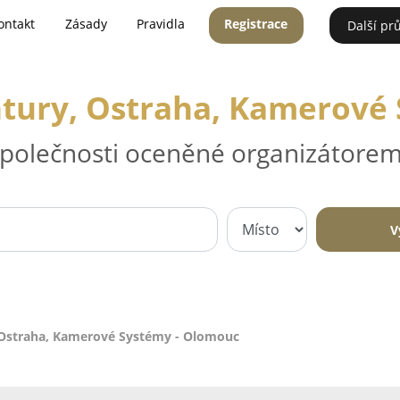
ontakt
Zásady
Pravidla
Registrace
Další pr
tury, Ostraha, Kamerové
 společnosti oceněné organizátorem
V
 Ostraha, Kamerové Systémy - Olomouc