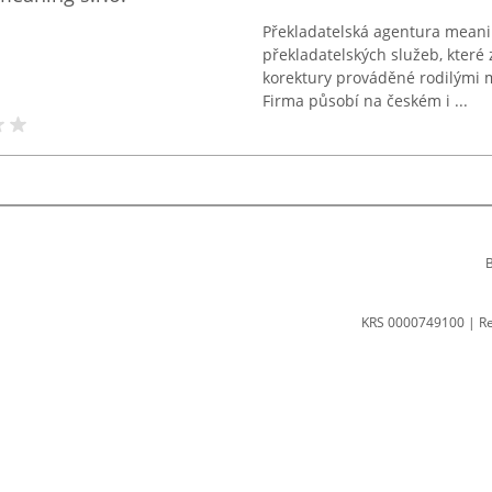
Překladatelská agentura meani
překladatelských služeb, které
korektury prováděné rodilými m
Firma působí na českém i ...
B
KRS 0000749100 | R