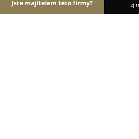
Jste majitelem této firmy?
Zjis
Orlové Překladatelství
Bezpečnostní Agentury, O
Tlumočnice Rumunštiny - Mgr. Mari
8.4
(15)
Plzeň, 32300 Plzen, Czech Republic
Zobrazit telefonní číslo