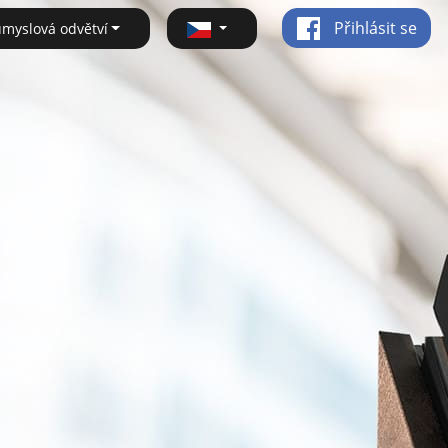
Přihlásit se
ůmyslová odvětví