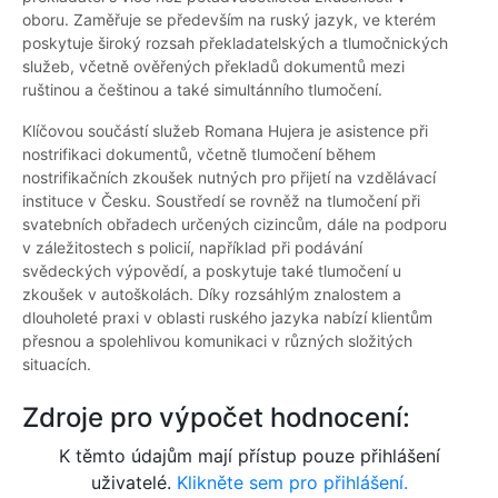
oboru. Zaměřuje se především na ruský jazyk, ve kterém
poskytuje široký rozsah překladatelských a tlumočnických
služeb, včetně ověřených překladů dokumentů mezi
ruštinou a češtinou a také simultánního tlumočení.
Klíčovou součástí služeb Romana Hujera je asistence při
nostrifikaci dokumentů, včetně tlumočení během
nostrifikačních zkoušek nutných pro přijetí na vzdělávací
instituce v Česku. Soustředí se rovněž na tlumočení při
svatebních obřadech určených cizincům, dále na podporu
v záležitostech s policií, například při podávání
svědeckých výpovědí, a poskytuje také tlumočení u
zkoušek v autoškolách. Díky rozsáhlým znalostem a
dlouholeté praxi v oblasti ruského jazyka nabízí klientům
přesnou a spolehlivou komunikaci v různých složitých
situacích.
Zdroje pro výpočet hodnocení:
K těmto údajům mají přístup pouze přihlášení
uživatelé.
Klikněte sem pro přihlášení.