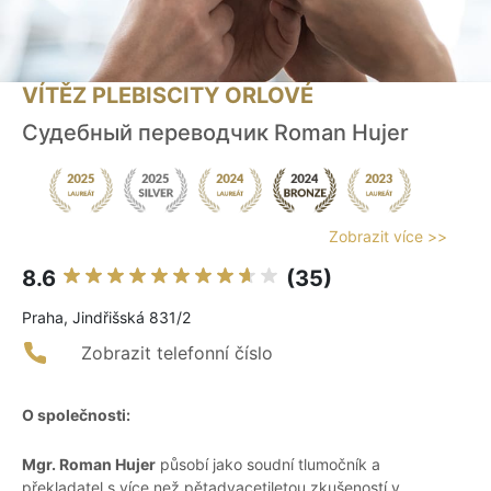
VÍTĚZ PLEBISCITY ORLOVÉ
Судебный переводчик Roman Hujer
Zobrazit více >>
8.6
(35)
Praha, Jindřišská 831/2
Zobrazit telefonní číslo
O společnosti:
Mgr. Roman Hujer
působí jako soudní tlumočník a
překladatel s více než pětadvacetiletou zkušeností v