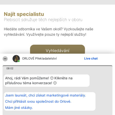
Najít specialistu
Plebiscit sdružuje těch nejlepších v oboru
Hledáte odborníka ve Vašem okolí? Vyzkoušejte naše
vyhledávání. Využívejte pouze ty nejlepší služby!
Vyhledávání
ORLOVÉ Překladatelství
Live chat
08:02
Ahoj, rádi Vám pomůžeme! 🙂 Klikněte na
příslušnou téma konverzace! 🙂
Organizátor hlasování
Plebiscyt
Kontakt
Bright Side Solutions sp. z o.
Vítězové
Kontakt
Jsem laureát, chci získat marketingové materiály.
o. sp. k.
Seznam všech
ul. Ruska 22
laureátů
Chci přihlásit svou společnost do Orlové.
Wrocław 50-079
Zásady
Mám jiné otázky.
KRS 0000749100 | Regon
Pravidla
381313360 | NIP 8943132676
Zásady