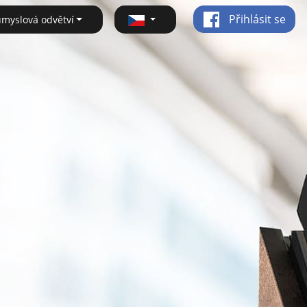
Přihlásit se
ůmyslová odvětví