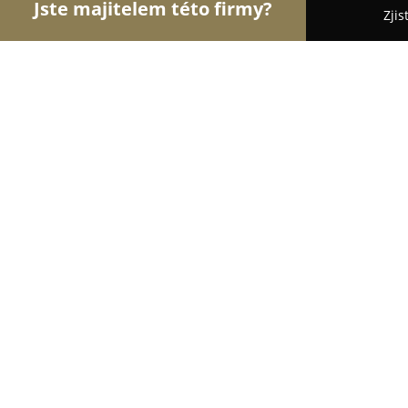
Jste majitelem této firmy?
Zjis
Orlové Překladatelství
Bezpečnostní Agentury, O
LANGEO s.r.o.
9.6
(83)
Praha, Věstonická 434/4
Zobrazit telefonní číslo