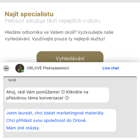
Najít specialistu
Plebiscit sdružuje těch nejlepších v oboru
Hledáte odborníka ve Vašem okolí? Vyzkoušejte naše
vyhledávání. Využívejte pouze ty nejlepší služby!
Vyhledávání
ORLOVÉ Překladatelství
Live chat
14:26
Ahoj, rádi Vám pomůžeme! 🙂 Klikněte na
příslušnou téma konverzace! 🙂
Organizátor hlasování
Plebiscyt
Kontakt
Bright Side Solutions sp. z o.
Vítězové
Kontakt
Jsem laureát, chci získat marketingové materiály.
o. sp. k.
Seznam všech
ul. Ruska 22
laureátů
Chci přihlásit svou společnost do Orlové.
Wrocław 50-079
Zásady
Mám jiné otázky.
KRS 0000749100 | Regon
Pravidla
381313360 | NIP 8943132676
Zásady
ochrany