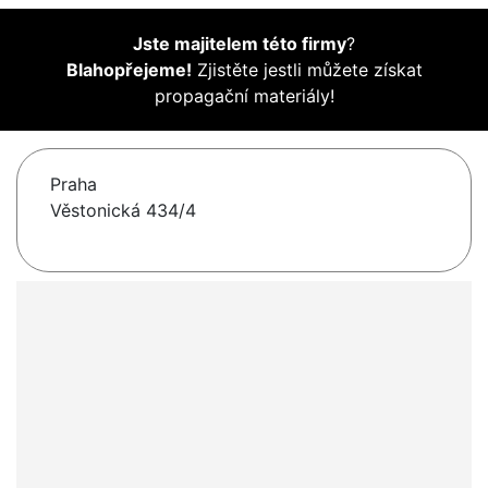
Jste majitelem této firmy
?
Blahopřejeme!
Zjistěte jestli můžete získat
propagační materiály!
Praha
Věstonická 434/4