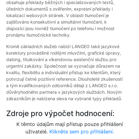
obsahuje překlady běžných i specializovaných textů,
úředních dokumentů s ověřením, expresní překlady i
lokalizaci webových stránek. V oblasti tlumočení je
zajišťováno konsekutivní a simultánní tlumočení, k
dispozici jsou rovněž tlumočení po telefonu i možnost
pronájmu tlumočnické techniky.
Kromě základních služeb nabízí LANGEO také jazykové
korektury prováděné rodilými mluvčími, grafické úpravy,
dabing, titulkování a víkendovou asistenční službu pro
urgentní zakázky. Společnost se vyznačuje důrazem na
kvalitu, flexibilitu a individuální přístup ke klientům, který
potvrzují četné pozitivní reference. Dlouholeté zkušenosti
a tým kvalifikovaných odborníků dělají z LANGEO s.r.o.
důvěryhodného partnera v jazykových službách. Novým
zákazníkům je nabízena sleva na vybrané typy překladů.
Zdroje pro výpočet hodnocení:
K těmto údajům mají přístup pouze přihlášení
uživatelé.
Klikněte sem pro přihlášení.