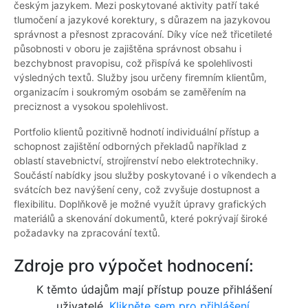
českým jazykem. Mezi poskytované aktivity patří také
tlumočení a jazykové korektury, s důrazem na jazykovou
správnost a přesnost zpracování. Díky více než třicetileté
působnosti v oboru je zajištěna správnost obsahu i
bezchybnost pravopisu, což přispívá ke spolehlivosti
výsledných textů. Služby jsou určeny firemním klientům,
organizacím i soukromým osobám se zaměřením na
preciznost a vysokou spolehlivost.
Portfolio klientů pozitivně hodnotí individuální přístup a
schopnost zajištění odborných překladů například z
oblastí stavebnictví, strojírenství nebo elektrotechniky.
Součástí nabídky jsou služby poskytované i o víkendech a
svátcích bez navýšení ceny, což zvyšuje dostupnost a
flexibilitu. Doplňkově je možné využít úpravy grafických
materiálů a skenování dokumentů, které pokrývají široké
požadavky na zpracování textů.
Zdroje pro výpočet hodnocení:
K těmto údajům mají přístup pouze přihlášení
uživatelé.
Klikněte sem pro přihlášení.