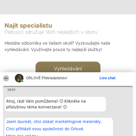
Najít specialistu
Plebiscit sdružuje těch nejlepších v oboru
Hledáte odborníka ve Vašem okolí? Vyzkoušejte naše
vyhledávání. Využívejte pouze ty nejlepší služby!
Vyhledávání
ORLOVÉ Překladatelství
Live chat
04:51
Ahoj, rádi Vám pomůžeme! 🙂 Klikněte na
příslušnou téma konverzace! 🙂
Organizátor hlasování
Plebiscyt
Kontakt
Bright Side Solutions sp. z o.
Vítězové
Kontakt
Jsem laureát, chci získat marketingové materiály.
o. sp. k.
Seznam všech
ul. Ruska 22
laureátů
Chci přihlásit svou společnost do Orlové.
Wrocław 50-079
Zásady
KRS 0000749100 | Regon
Pravidla