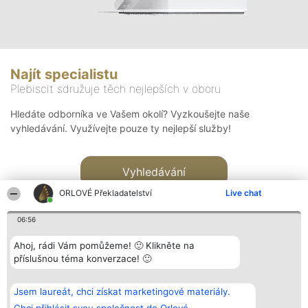
Najít specialistu
Plebiscit sdružuje těch nejlepších v oboru
Hledáte odborníka ve Vašem okolí? Vyzkoušejte naše
vyhledávání. Využívejte pouze ty nejlepší služby!
Vyhledávání
ORLOVÉ Překladatelství
Live chat
06:56
Ahoj, rádi Vám pomůžeme! 🙂 Klikněte na
příslušnou téma konverzace! 🙂
Organizátor hlasování
Plebiscyt
Kontakt
Bright Side Solutions sp. z o.
Vítězové
Kontakt
Jsem laureát, chci získat marketingové materiály.
o. sp. k.
Seznam všech
ul. Ruska 22
laureátů