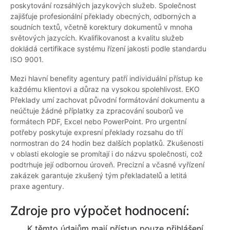
poskytování rozsáhlých jazykových služeb. Společnost
zajišťuje profesionální překlady obecných, odborných a
soudních textů, včetně korektury dokumentů v mnoha
světových jazycích. Kvalifikovanost a kvalitu služeb
dokládá certifikace systému řízení jakosti podle standardu
ISO 9001.
Mezi hlavní benefity agentury patří individuální přístup ke
každému klientovi a důraz na vysokou spolehlivost. EKO
Překlady umí zachovat původní formátování dokumentu a
neúčtuje žádné příplatky za zpracování souborů ve
formátech PDF, Excel nebo PowerPoint. Pro urgentní
potřeby poskytuje expresní překlady rozsahu do tří
normostran do 24 hodin bez dalších poplatků. Zkušenosti
v oblasti ekologie se promítají i do názvu společnosti, což
podtrhuje její odbornou úroveň. Precizní a včasné vyřízení
zakázek garantuje zkušený tým překladatelů a letitá
praxe agentury.
Zdroje pro výpočet hodnocení:
K těmto údajům mají přístup pouze přihlášení