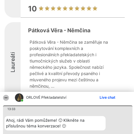
10
Pátková Věra - Němčina
Pátková Věra - Němčina se zaměřuje na
poskytování komplexních a
Laureáti
profesionálních překladatelských i
tlumočnických služeb v oblasti
německého jazyka. Společnost nabízí
pečlivé a kvalitní převody psaného i
mluveného projevu mezi češtinou a
němčinou, ...
8.7
ORLOVÉ Překladatelství
Live chat
13:33
Organizátor hlasování
Plebiscyt
Kontakt
Ahoj, rádi Vám pomůžeme! 🙂 Klikněte na
Bright Side Solutions sp. z o.
Vítězové
Kontakt
příslušnou téma konverzace! 🙂
o. sp. k.
Seznam všech
ul. Ruska 22
laureátů