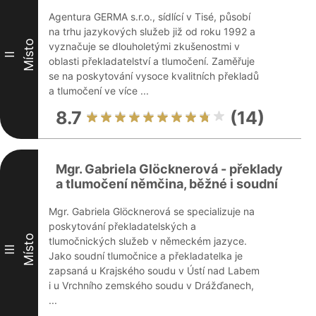
Agentura GERMA s.r.o., sídlící v Tisé, působí
na trhu jazykových služeb již od roku 1992 a
Místo
vyznačuje se dlouholetými zkušenostmi v
II
oblasti překladatelství a tlumočení. Zaměřuje
se na poskytování vysoce kvalitních překladů
a tlumočení ve více ...
8.7
(14)
Mgr. Gabriela Glöcknerová - překlady
a tlumočení němčina, běžné i soudní
Mgr. Gabriela Glöcknerová se specializuje na
poskytování překladatelských a
Místo
tlumočnických služeb v německém jazyce.
III
Jako soudní tlumočnice a překladatelka je
zapsaná u Krajského soudu v Ústí nad Labem
i u Vrchního zemského soudu v Drážďanech,
...