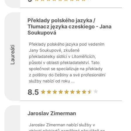
Překlady polského jazyka /
Tłumacz języka czeskiego - Jana
Soukupová
Překlady polského jazyka pod vedením
Laureáti
Jany Soukupové, zkušené
překladatelky sídlící v Litoměřicích,
působí v oblasti překladatelství. Tato
společnost se specializuje na překlady
z polštiny do češtiny a své profesionální
služby nabízí od roku ...
8.5
Jaroslav Zimerman
Jaroslav Zimerman nabízí služby v
oblasti překladů zaměřené převážně na