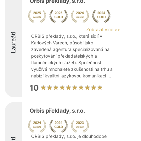
Orbis překlady, s.r.o.
Zobrazit více >>
Laureáti
ORBIS překlady, s.r.o., která sídlí v
Karlových Varech, působí jako
zavedená agentura specializovaná na
poskytování překladatelských a
tlumočnických služeb. Společnost
využívá mnohaleté zkušenosti na trhu a
nabízí kvalitní jazykovou komunikaci ...
10
Orbis překlady, s.r.o.
ORBIS překlady, s.r.o. je dlouhodobě